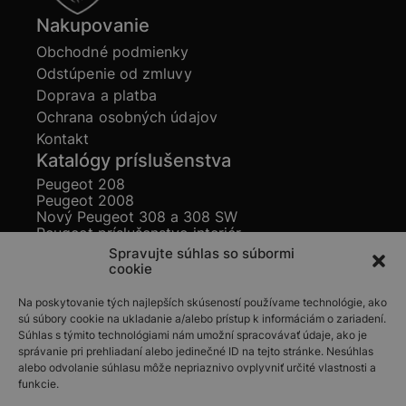
Nakupovanie
Obchodné podmienky
Odstúpenie od zmluvy
Doprava a platba
Ochrana osobných údajov
Kontakt
Katalógy príslušenstva
Peugeot 208
Peugeot 2008
Nový Peugeot 308 a 308 SW
Peugeot príslušenstvo interiér
Peugeot príslušenstvo exteriér
Spravujte súhlas so súbormi
Katalógy príslušenstva
cookie
Peugeot 3008
Na poskytovanie tých najlepších skúseností používame technológie, ako
Peugeot 508 a 508 SW
sú súbory cookie na ukladanie a/alebo prístup k informáciám o zariadení.
Peugeot 5008
Súhlas s týmito technológiami nám umožní spracovávať údaje, ako je
Katalógy príslušenstva
správanie pri prehliadaní alebo jedinečné ID na tejto stránke. Nesúhlas
Peugeot Rifter
alebo odvolanie súhlasu môže nepriaznivo ovplyvniť určité vlastnosti a
Peugeot Expert Combi
funkcie.
Peugeot Traveller