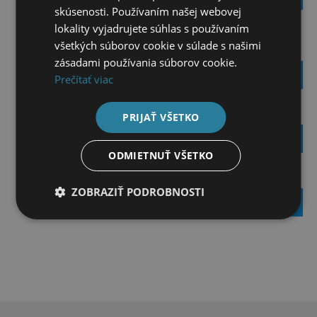
skúsenosti. Používaním našej webovej
lokality vyjadrujete súhlas s používaním
NOSIČ NA ŤAŽNÉ ZARIADENIE NA 3 BICYKLE
všetkých súborov cookie v súlade s našimi
GREEN VALLEY DISCOVERY 3
zásadami používania súborov cookie.
370,00
€
Prečítať viac
ČIERNY SKLADACÍ DÁŽDNIK ARUDY
PRIJAŤ VŠETKO
27,83
€
ODMIETNUŤ VŠETKO
NOSIČ BICYKLOV GREEN VALLEY TILTING-3
ZOBRAZIŤ PODROBNOSTI
338,00
€