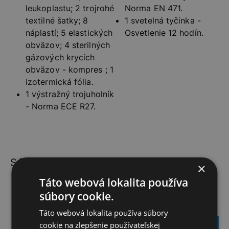
leukoplastu; 2 trojrohé
Norma EN 471.
textilné šatky; 8
1 svetelná tyčinka -
náplastí; 5 elastických
Osvetlenie 12 hodín.
obväzov; 4 sterilných
gázových krycích
obväzov - kompres ; 1
izotermická fólia.
1 výstražný trojuholník
- Norma ECE R27.
Súvisiace produkty
×
Táto webová lokalita používa
súbory cookie.
NOSIČ NA ŤAŽNÉ ZARIADENIE NA 3 BICYKLE
TOURER-3
Táto webová lokalita používa súbory
cookie na zlepšenie používateľskej
477,00
€