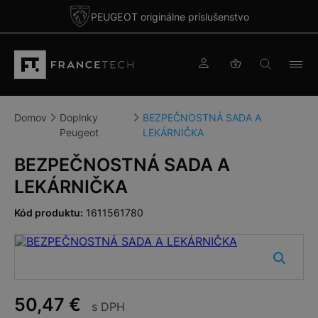
PEUGEOT originálne príslušenstvo
Domov
Doplnky
BEZPEČNOSTNÁ SADA A
Peugeot
LEKÁRNIČKA
BEZPEČNOSTNÁ SADA A
LEKÁRNIČKA
Kód produktu:
1611561780
50,47
€
s DPH