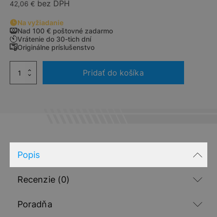
bez DPH
42,06
€
Na vyžiadanie
Nad 100 € poštovné zadarmo
Vrátenie do 30-tich dní
Originálne príslušenstvo
množstvo
Pridať do košíka
BEZPEČNOSTNÁ
SADA
A
LEKÁRNIČKA
Popis
Recenzie (0)
Poradňa